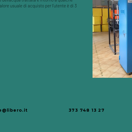
valore usuale di acquisto per l’utente è di 3
@libero.it
373 748 13 27