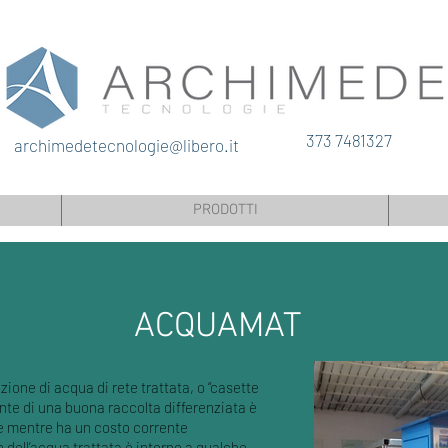
373 7481327
archimedetecnologie@libero.it
PRODOTTI
ACQUAMAT
ione di acqua di rete trattata, o “casette
onte di una buona raccolta differenziata è
te mentre ha un costo corrente
sto dell’acqua trattata è intorno a qualche