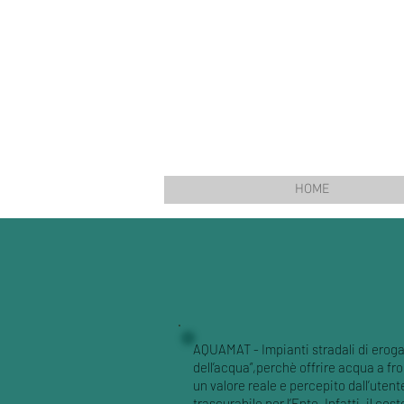
HOME
AQUAMAT - Impianti stradali di erogaz
dell’acqua”,perchè offrire acqua a fr
un valore reale e percepito dall’uten
trascurabile per l’Ente. Infatti, il co